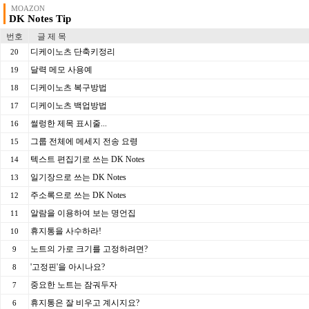
MOAZON
DK Notes Tip
번호
글 제 목
디케이노츠 단축키정리
20
달력 메모 사용예
19
디케이노츠 복구방법
18
디케이노츠 백업방법
17
썰렁한 제목 표시줄...
16
그룹 전체에 메세지 전송 요령
15
텍스트 편집기로 쓰는 DK Notes
14
일기장으로 쓰는 DK Notes
13
주소록으로 쓰는 DK Notes
12
알람을 이용하여 보는 명언집
11
휴지통을 사수하라!
10
노트의 가로 크기를 고정하려면?
9
'고정핀'을 아시나요?
8
중요한 노트는 잠궈두자
7
휴지통은 잘 비우고 계시지요?
6