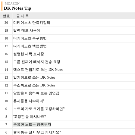
MOAZON
DK Notes Tip
번호
글 제 목
디케이노츠 단축키정리
20
달력 메모 사용예
19
디케이노츠 복구방법
18
디케이노츠 백업방법
17
썰렁한 제목 표시줄...
16
그룹 전체에 메세지 전송 요령
15
텍스트 편집기로 쓰는 DK Notes
14
일기장으로 쓰는 DK Notes
13
주소록으로 쓰는 DK Notes
12
알람을 이용하여 보는 명언집
11
휴지통을 사수하라!
10
노트의 가로 크기를 고정하려면?
9
'고정핀'을 아시나요?
8
중요한 노트는 잠궈두자
7
휴지통은 잘 비우고 계시지요?
6