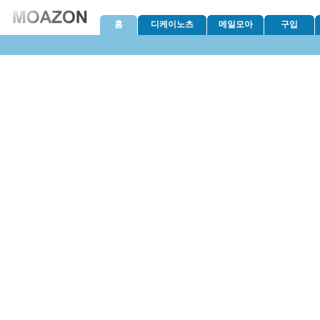
홈
디케이노츠
메일모아
구입