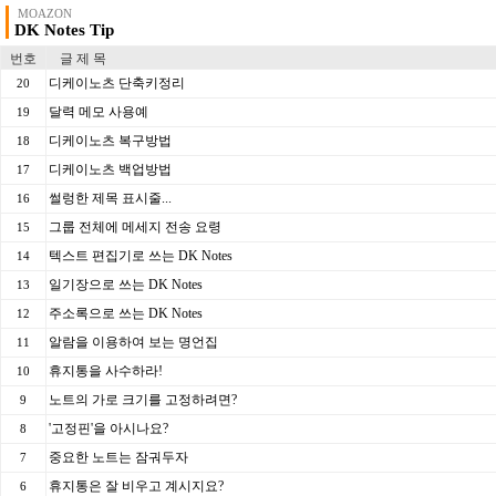
MOAZON
DK Notes Tip
번호
글 제 목
디케이노츠 단축키정리
20
달력 메모 사용예
19
디케이노츠 복구방법
18
디케이노츠 백업방법
17
썰렁한 제목 표시줄...
16
그룹 전체에 메세지 전송 요령
15
텍스트 편집기로 쓰는 DK Notes
14
일기장으로 쓰는 DK Notes
13
주소록으로 쓰는 DK Notes
12
알람을 이용하여 보는 명언집
11
휴지통을 사수하라!
10
노트의 가로 크기를 고정하려면?
9
'고정핀'을 아시나요?
8
중요한 노트는 잠궈두자
7
휴지통은 잘 비우고 계시지요?
6