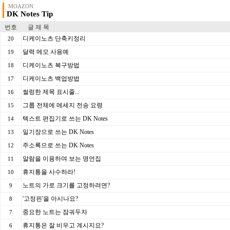
MOAZON
DK Notes Tip
번호
글 제 목
디케이노츠 단축키정리
20
달력 메모 사용예
19
디케이노츠 복구방법
18
디케이노츠 백업방법
17
썰렁한 제목 표시줄...
16
그룹 전체에 메세지 전송 요령
15
텍스트 편집기로 쓰는 DK Notes
14
일기장으로 쓰는 DK Notes
13
주소록으로 쓰는 DK Notes
12
알람을 이용하여 보는 명언집
11
휴지통을 사수하라!
10
노트의 가로 크기를 고정하려면?
9
'고정핀'을 아시나요?
8
중요한 노트는 잠궈두자
7
휴지통은 잘 비우고 계시지요?
6