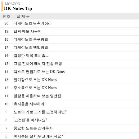
MOAZON
DK Notes Tip
번호
글 제 목
디케이노츠 단축키정리
20
달력 메모 사용예
19
디케이노츠 복구방법
18
디케이노츠 백업방법
17
썰렁한 제목 표시줄...
16
그룹 전체에 메세지 전송 요령
15
텍스트 편집기로 쓰는 DK Notes
14
일기장으로 쓰는 DK Notes
13
주소록으로 쓰는 DK Notes
12
알람을 이용하여 보는 명언집
11
휴지통을 사수하라!
10
노트의 가로 크기를 고정하려면?
9
'고정핀'을 아시나요?
8
중요한 노트는 잠궈두자
7
휴지통은 잘 비우고 계시지요?
6